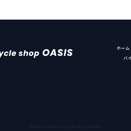
ホーム
バ
© 2024
motor cycle shop OASIS