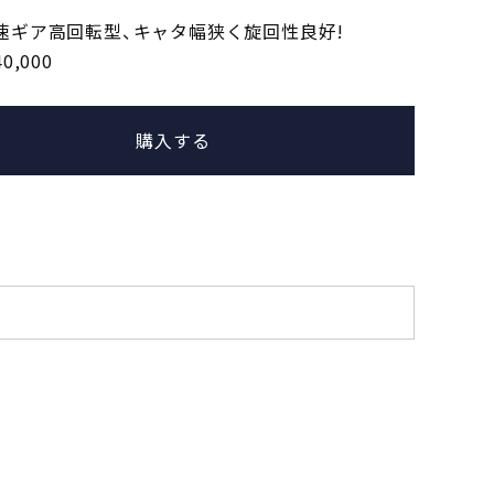
低速ギア高回転型、キャタ幅狭く旋回性良好!
0,000
購入する